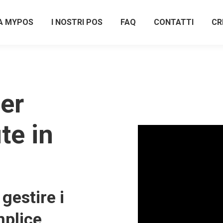
A MYPOS
I NOSTRI POS
FAQ
CONTATTI
CR
er
te in
gestire i
plice,