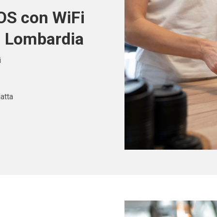
POS con WiFi
in Lombardia
i
atta