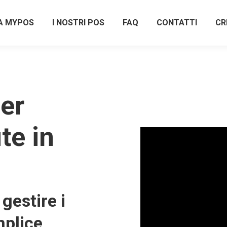
A MYPOS
I NOSTRI POS
FAQ
CONTATTI
CR
er
te in
gestire i
plice,