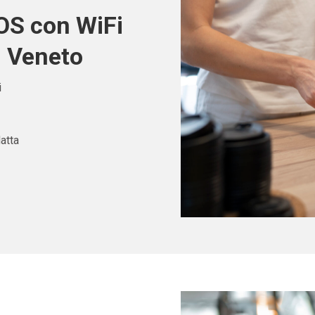
POS con WiFi
n Veneto
i
atta