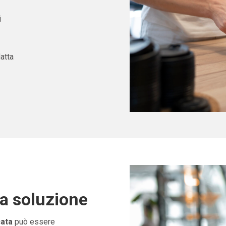
i
atta
ta soluzione
cata
può essere