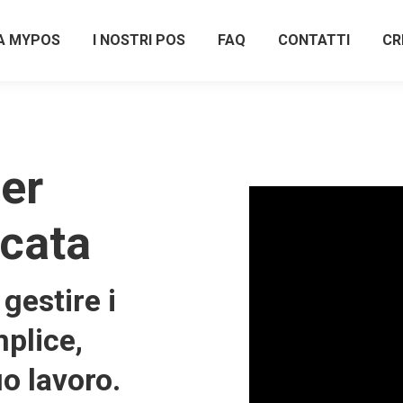
A MYPOS
I NOSTRI POS
FAQ
CONTATTI
CR
er
icata
gestire i
plice,
uo lavoro.