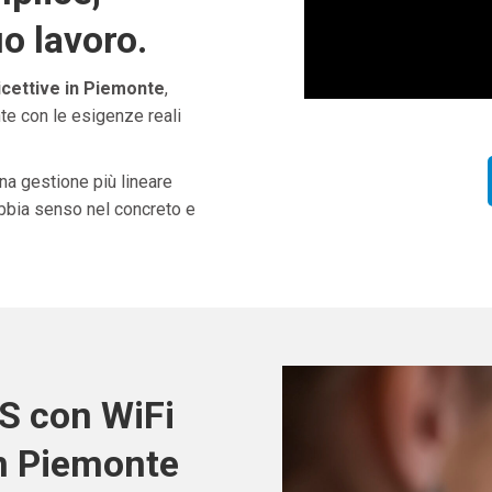
uo lavoro.
icettive in Piemonte
,
te con le esigenze reali
una gestione più lineare
abbia senso nel concreto e
S con WiFi
in Piemonte