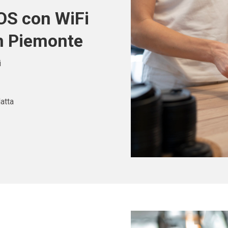
POS con WiFi
in Piemonte
i
atta