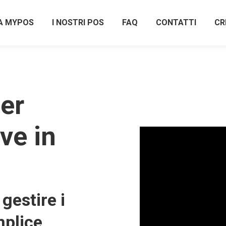
A MYPOS
I NOSTRI POS
FAQ
CONTATTI
CR
er
ive in
gestire i
plice,