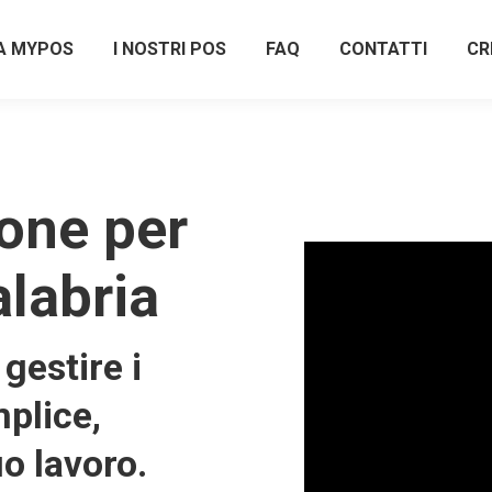
A MYPOS
I NOSTRI POS
FAQ
CONTATTI
CR
one per
alabria
gestire i
plice,
uo lavoro.