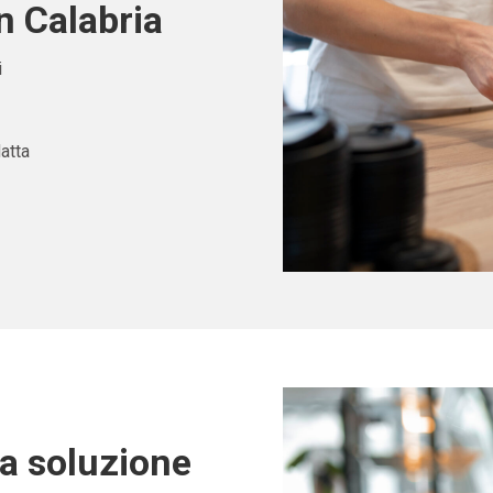
n Calabria
i
atta
ta soluzione