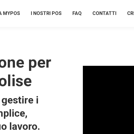
A MYPOS
I NOSTRI POS
FAQ
CONTATTI
CR
one per
olise
gestire i
plice,
uo lavoro.