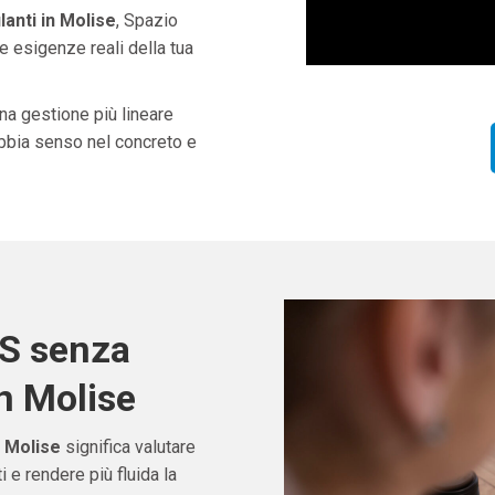
nti in Molise
, Spazio
e esigenze reali della tua
una gestione più lineare
abbia senso nel concreto e
OS senza
n Molise
 Molise
significa valutare
e rendere più fluida la