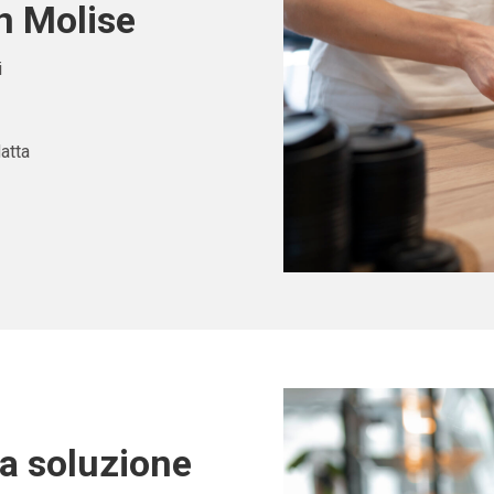
n Molise
i
atta
ta soluzione