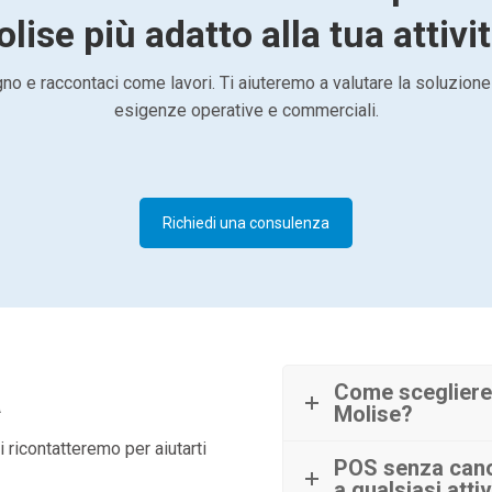
lise più adatto alla tua attivi
o e raccontaci come lavori. Ti aiuteremo a valutare la soluzione
esigenze operative e commerciali.
Richiedi una consulenza
à
Come scegliere
Molise?
 ricontatteremo per aiutarti
POS senza canon
a qualsiasi attiv