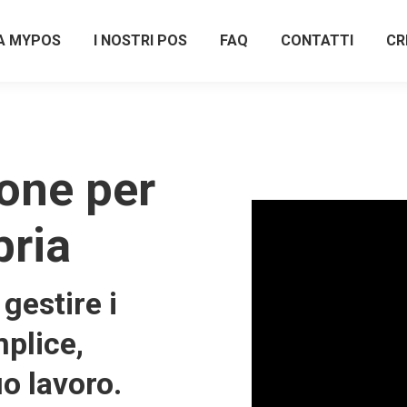
A MYPOS
I NOSTRI POS
FAQ
CONTATTI
CR
one per
bria
gestire i
plice,
uo lavoro.