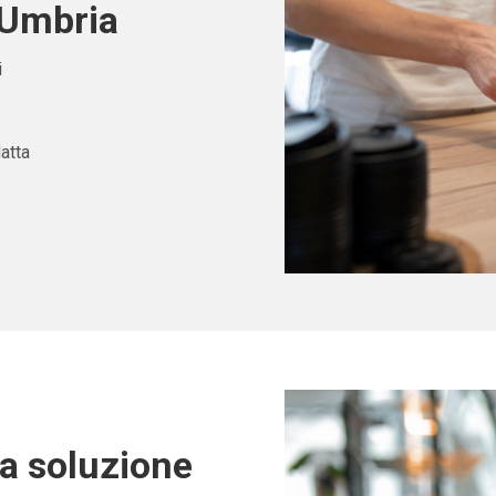
 Umbria
i
atta
ta soluzione