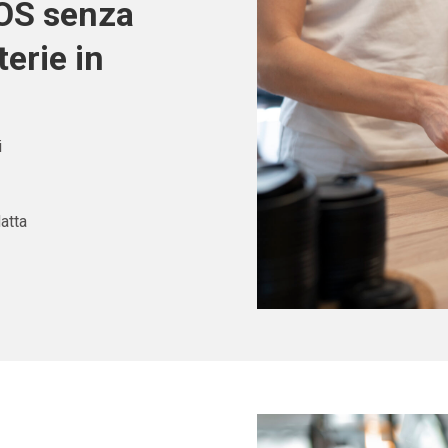
POS senza
erie in
i
atta