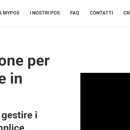
A MYPOS
I NOSTRI POS
FAQ
CONTATTI
CR
one per
e in
gestire i
plice,