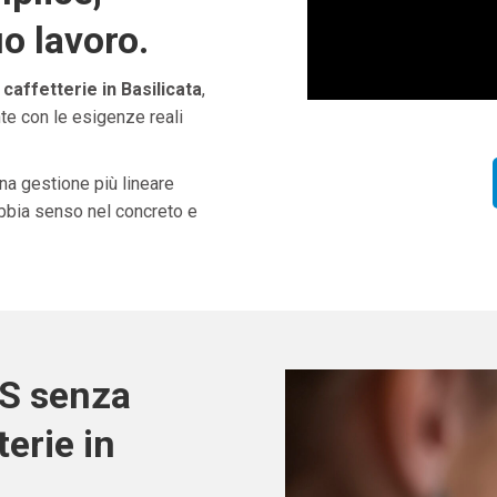
uo lavoro.
affetterie in Basilicata
,
te con le esigenze reali
una gestione più lineare
abbia senso nel concreto e
OS senza
erie in