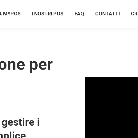
A MYPOS
I NOSTRI POS
FAQ
CONTATTI
CR
one per
gestire i
plice,