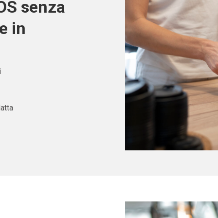
POS senza
e in
i
atta