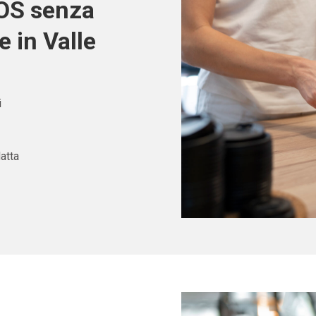
POS senza
 in Valle
i
atta