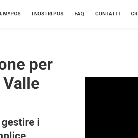
A MYPOS
I NOSTRI POS
FAQ
CONTATTI
CR
one per
Valle
gestire i
plice,