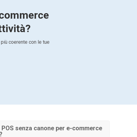
e-commerce
ttività?
 più coerente con le tue
e POS senza canone per e-commerce
?