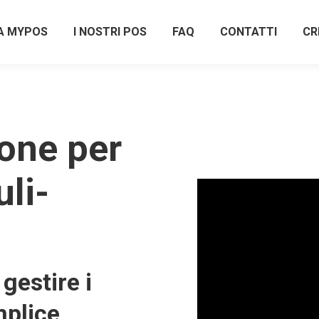
A MYPOS
I NOSTRI POS
FAQ
CONTATTI
CR
one per
uli-
gestire i
plice,