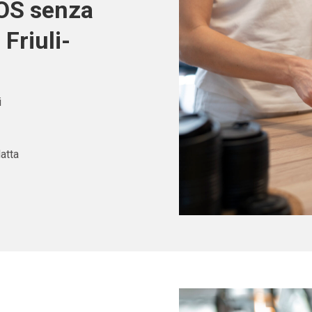
POS senza
Friuli-
i
atta