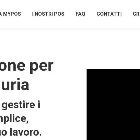
A MYPOS
I NOSTRI POS
FAQ
CONTATTI
CR
one per
guria
gestire i
plice,
uo lavoro.