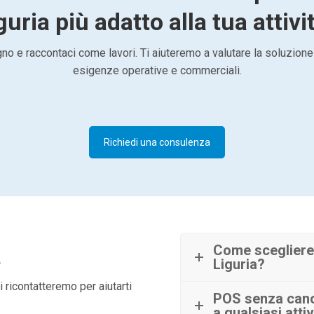
guria più adatto alla tua attivi
o e raccontaci come lavori. Ti aiuteremo a valutare la soluzione
esigenze operative e commerciali.
Richiedi una consulenza
à
Come scegliere
Liguria?
 ricontatteremo per aiutarti
POS senza canon
a qualsiasi attiv