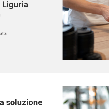
 Liguria
i
atta
ta soluzione