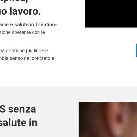
uo lavoro.
ie e salute in Trentino-
uzione coerente con le
una gestione più lineare
abbia senso nel concreto e
OS senza
alute in