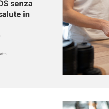
POS senza
alute in
i
atta