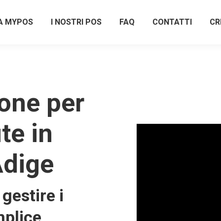
A MYPOS
I NOSTRI POS
FAQ
CONTATTI
CR
one per
te in
Adige
gestire i
plice,