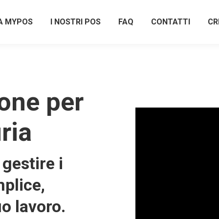
A MYPOS
I NOSTRI POS
FAQ
CONTATTI
CR
one per
ria
gestire i
plice,
uo lavoro.