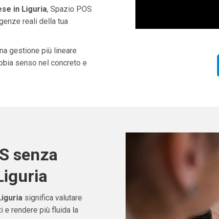
e in Liguria
, Spazio POS
genze reali della tua
una gestione più lineare
abbia senso nel concreto e
OS senza
Liguria
iguria
significa valutare
e rendere più fluida la