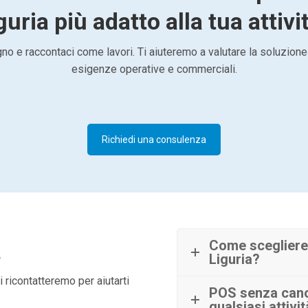
guria più adatto alla tua attivi
o e raccontaci come lavori. Ti aiuteremo a valutare la soluzione
esigenze operative e commerciali.
Richiedi una consulenza
à
Come scegliere
Liguria?
 ricontatteremo per aiutarti
POS senza canon
qualsiasi attivi