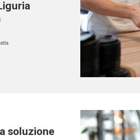
Liguria
i
atta
ta soluzione