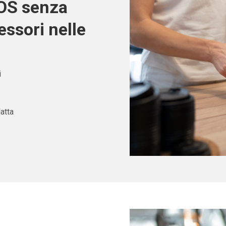
POS senza
ssori nelle
i
atta