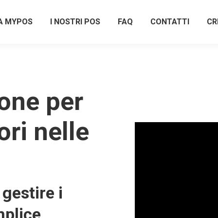
A MYPOS
I NOSTRI POS
FAQ
CONTATTI
CR
one per
ri nelle
gestire i
plice,