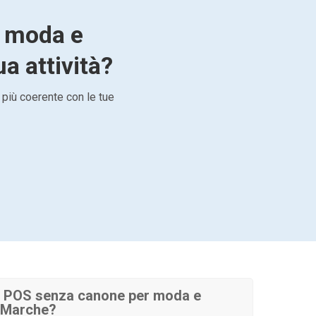
r moda e
a attività?
 più coerente con le tue
 POS senza canone per moda e
e Marche?