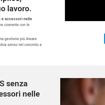
uo lavoro.
e accessori nelle
one coerente con le
una gestione più lineare
abbia senso nel concreto e
OS senza
ssori nelle