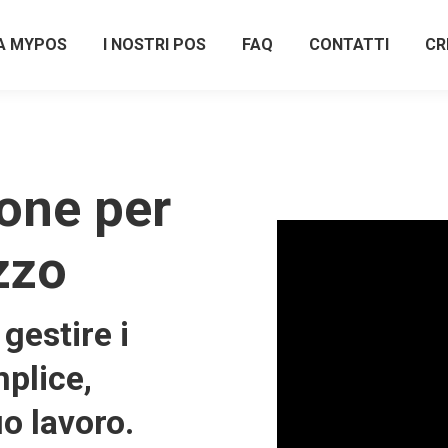
A MYPOS
I NOSTRI POS
FAQ
CONTATTI
CR
one per
zzo
gestire i
plice,
uo lavoro.