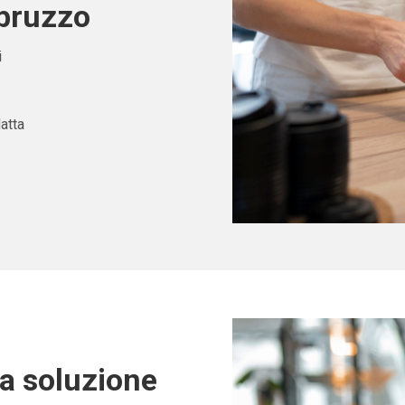
Abruzzo
i
atta
ta soluzione