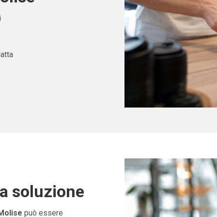
i
atta
ta soluzione
Molise
può essere