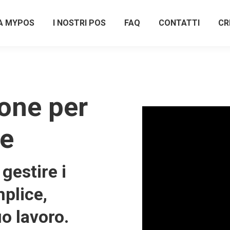
A MYPOS
I NOSTRI POS
FAQ
CONTATTI
CR
one per
se
gestire i
plice,
uo lavoro.