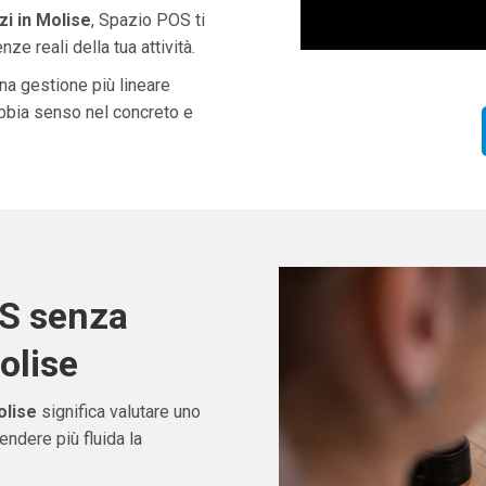
i in Molise
, Spazio POS ti
ze reali della tua attività.
una gestione più lineare
abbia senso nel concreto e
OS senza
olise
olise
significa valutare uno
ndere più fluida la