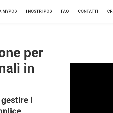
A MYPOS
I NOSTRI POS
FAQ
CONTATTI
CR
one per
nali in
gestire i
plice,