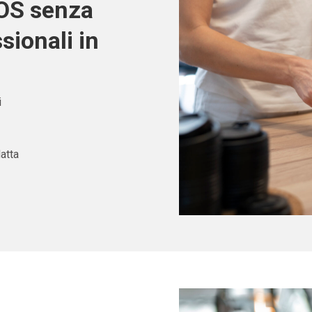
POS senza
sionali in
i
atta