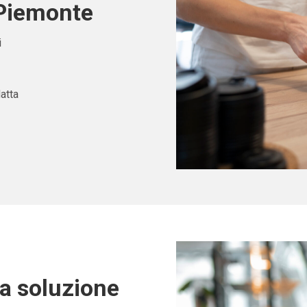
 Piemonte
i
atta
ta soluzione