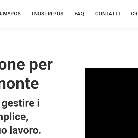
A MYPOS
I NOSTRI POS
FAQ
CONTATTI
CR
one per
monte
gestire i
plice,
uo lavoro.