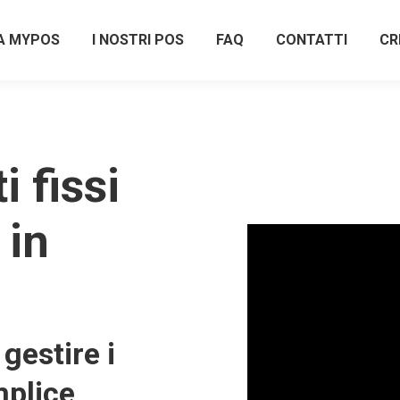
A MYPOS
I NOSTRI POS
FAQ
CONTATTI
CR
 fissi
 in
gestire i
plice,