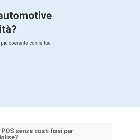
r automotive
ità?
 più coerente con le tue
POS senza costi fissi per
olise?