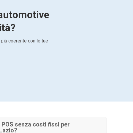
r automotive
ità?
 più coerente con le tue
POS senza costi fissi per
Lazio?