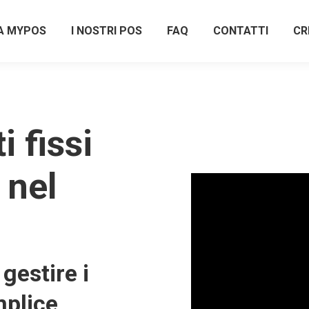
A MYPOS
I NOSTRI POS
FAQ
CONTATTI
CR
 fissi
 nel
gestire i
plice,