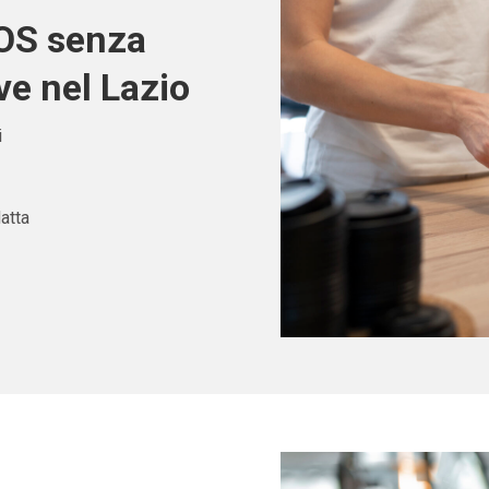
POS senza
ve nel Lazio
i
atta