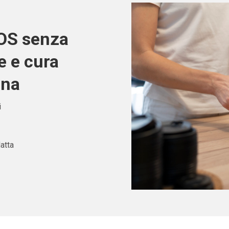
POS senza
e e cura
gna
i
atta