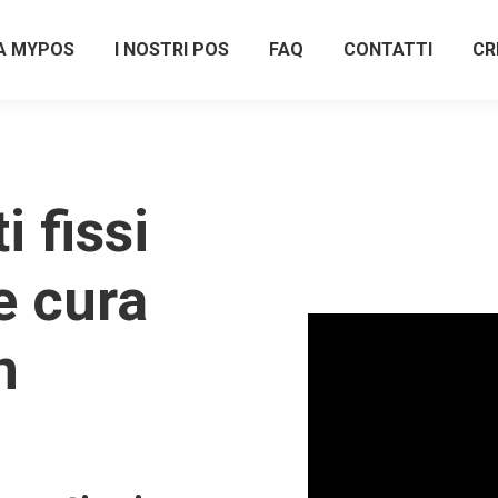
A MYPOS
I NOSTRI POS
FAQ
CONTATTI
CR
 fissi
e cura
n