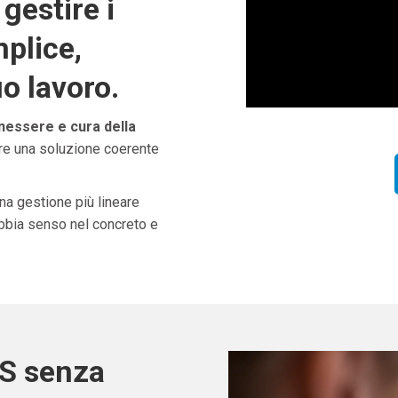
gestire i
plice,
uo lavoro.
nessere e cura della
are una soluzione coerente
una gestione più lineare
abbia senso nel concreto e
OS senza