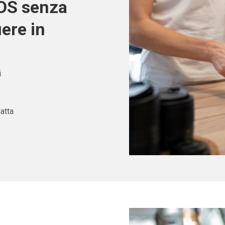
POS senza
iere in
i
atta