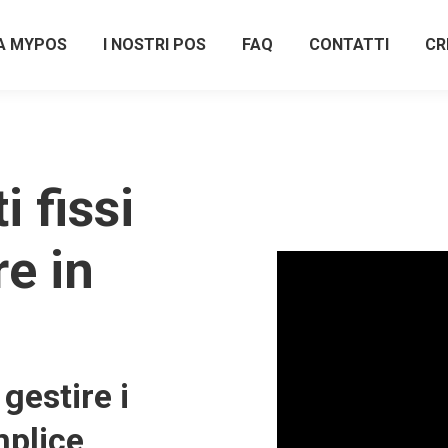
A MYPOS
I NOSTRI POS
FAQ
CONTATTI
CR
 fissi
re in
gestire i
plice,