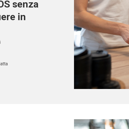
POS senza
iere in
i
atta