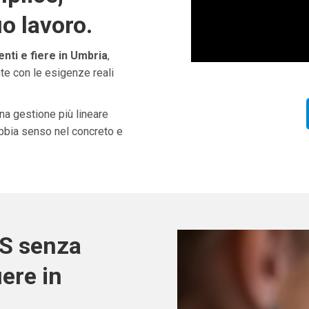
uo lavoro.
nti e fiere in Umbria
,
te con le esigenze reali
una gestione più lineare
abbia senso nel concreto e
OS senza
iere in