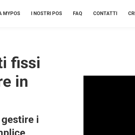
A MYPOS
I NOSTRI POS
FAQ
CONTATTI
CR
 fissi
re in
gestire i
plice,