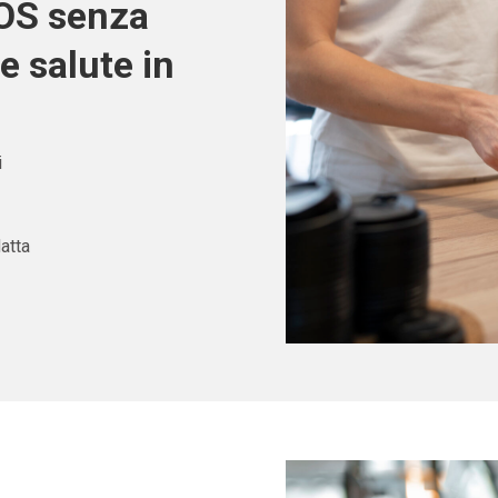
POS senza
e salute in
i
atta