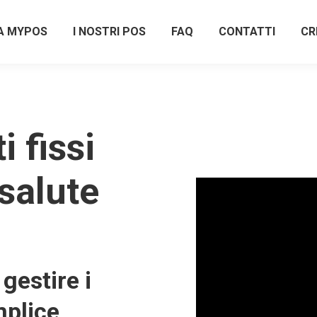
A MYPOS
I NOSTRI POS
FAQ
CONTATTI
CR
 fissi
salute
gestire i
plice,