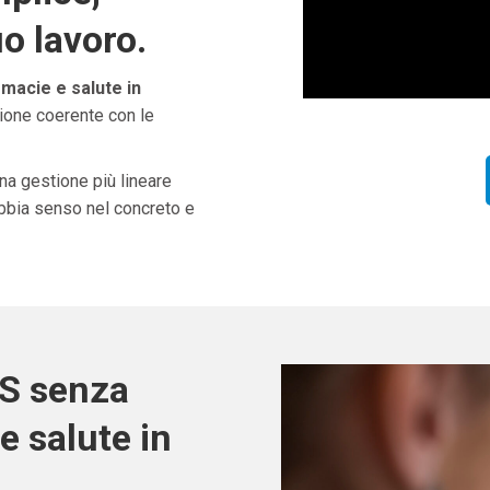
uo lavoro.
rmacie e salute in
zione coerente con le
una gestione più lineare
abbia senso nel concreto e
OS senza
e salute in