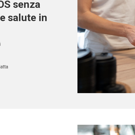
POS senza
e salute in
i
atta