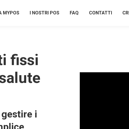
A MYPOS
I NOSTRI POS
FAQ
CONTATTI
CR
 fissi
salute
gestire i
plice,