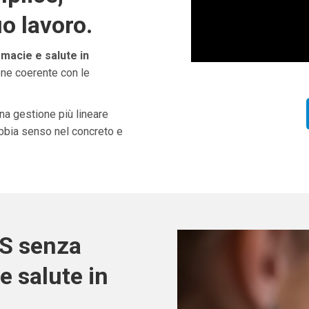
uo lavoro.
rmacie e salute in
one coerente con le
una gestione più lineare
abbia senso nel concreto e
OS senza
e salute in