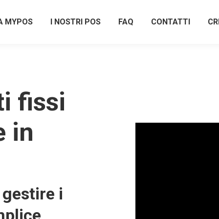
A MYPOS
I NOSTRI POS
FAQ
CONTATTI
CR
 fissi
e in
gestire i
plice,