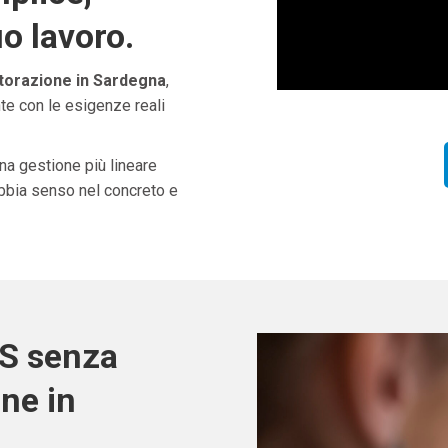
uo lavoro.
storazione in Sardegna
,
te con le esigenze reali
una gestione più lineare
abbia senso nel concreto e
OS senza
one in