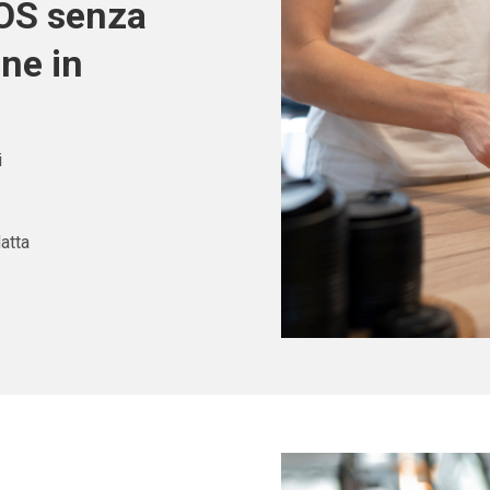
POS senza
one in
i
atta