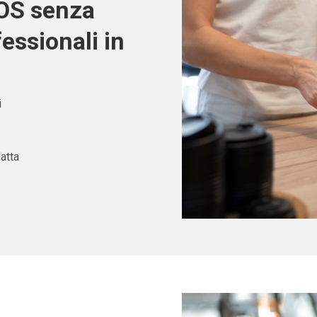
POS senza
fessionali in
i
atta