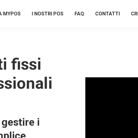
A MYPOS
I NOSTRI POS
FAQ
CONTATTI
CR
 fissi
ssionali
gestire i
plice,