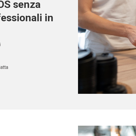
POS senza
fessionali in
i
atta