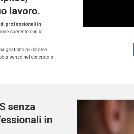
uo lavoro.
di professionali in
zione coerente con le
una gestione più lineare
abbia senso nel concreto e
OS senza
fessionali in