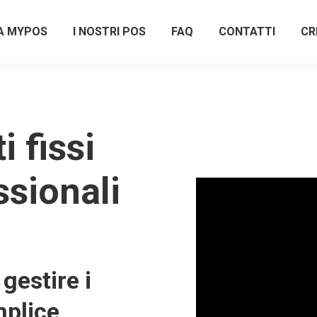
A MYPOS
I NOSTRI POS
FAQ
CONTATTI
CR
 fissi
ssionali
gestire i
plice,