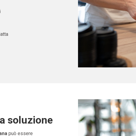
i
atta
ta soluzione
cana
può essere