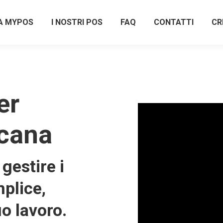
A MYPOS
I NOSTRI POS
FAQ
CONTATTI
CR
er
scana
gestire i
plice,
uo lavoro.