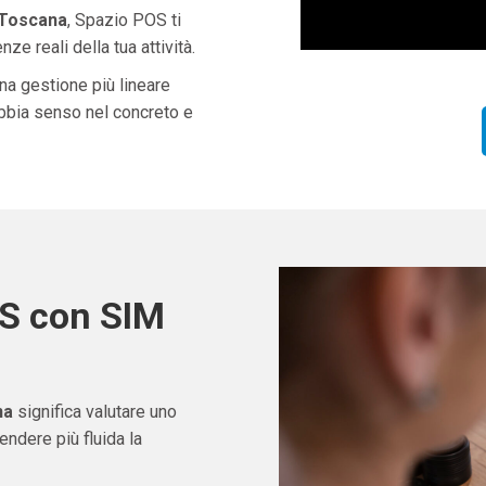
 Toscana
, Spazio POS ti
ze reali della tua attività.
una gestione più lineare
abbia senso nel concreto e
OS con SIM
a
na
significa valutare uno
ndere più fluida la