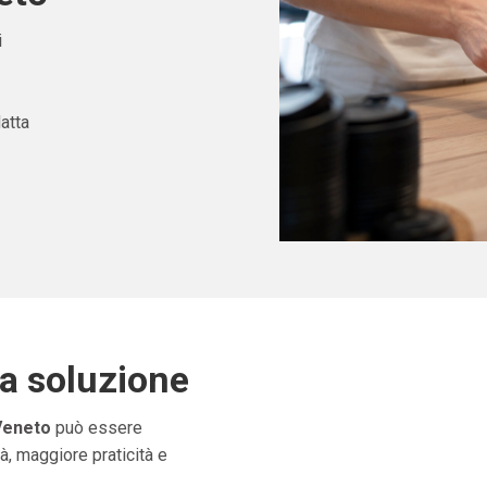
i
atta
ta soluzione
Veneto
può essere
à, maggiore praticità e