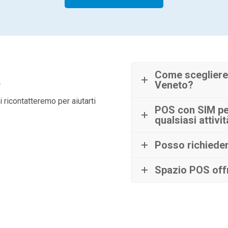
à
Come scegliere
Veneto?
 ricontatteremo per aiutarti
POS con SIM per
qualsiasi attivi
Posso richiede
Spazio POS offr