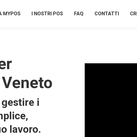
A MYPOS
I NOSTRI POS
FAQ
CONTATTI
CR
er
n Veneto
gestire i
plice,
uo lavoro.