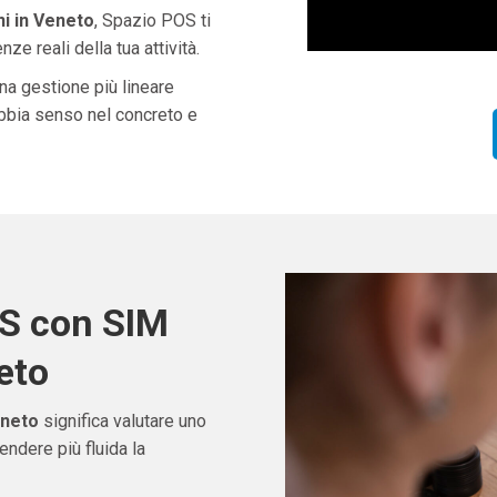
i in Veneto
, Spazio POS ti
ze reali della tua attività.
una gestione più lineare
abbia senso nel concreto e
OS con SIM
eto
eneto
significa valutare uno
ndere più fluida la