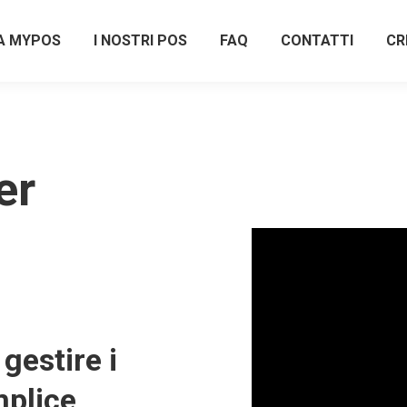
A MYPOS
I NOSTRI POS
FAQ
CONTATTI
CR
er
gestire i
plice,