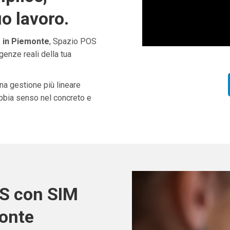
uo lavoro.
 in Piemonte
, Spazio POS
genze reali della tua
una gestione più lineare
abbia senso nel concreto e
OS con SIM
monte