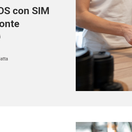
POS con SIM
monte
i
atta