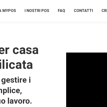
A MYPOS
I NOSTRI POS
FAQ
CONTATTI
CR
er casa
ilicata
gestire i
plice,
uo lavoro.