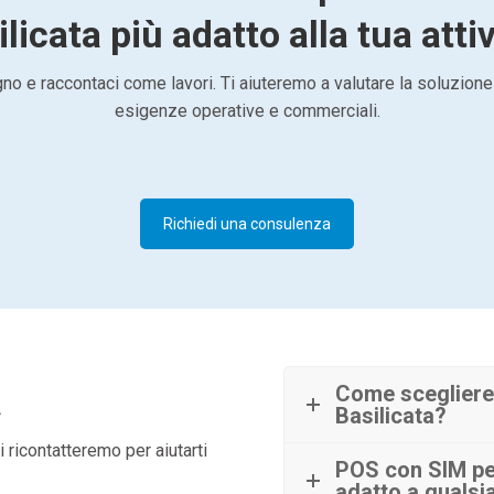
licata più adatto alla tua atti
o e raccontaci come lavori. Ti aiuteremo a valutare la soluzione
esigenze operative e commerciali.
Richiedi una consulenza
à
Come scegliere
Basilicata?
 ricontatteremo per aiutarti
POS con SIM per
adatto a qualsia