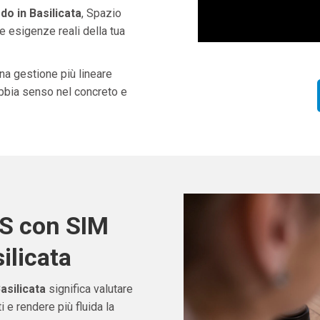
o in Basilicata
, Spazio
e esigenze reali della tua
una gestione più lineare
abbia senso nel concreto e
OS con SIM
ilicata
asilicata
significa valutare
e rendere più fluida la