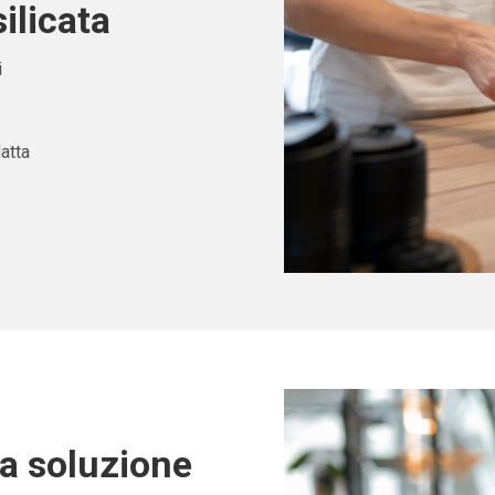
ilicata
i
atta
ta soluzione