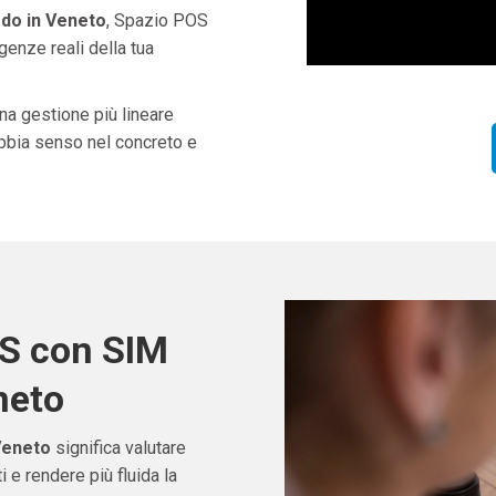
do in Veneto
, Spazio POS
genze reali della tua
una gestione più lineare
abbia senso nel concreto e
OS con SIM
neto
Veneto
significa valutare
e rendere più fluida la