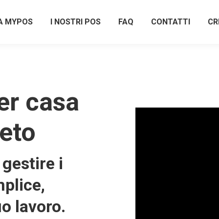
A MYPOS
I NOSTRI POS
FAQ
CONTATTI
CR
er casa
neto
gestire i
plice,
uo lavoro.