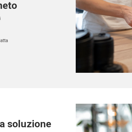
neto
i
atta
ta soluzione