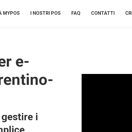
A MYPOS
I NOSTRI POS
FAQ
CONTATTI
CR
r e-
rentino-
gestire i
plice,