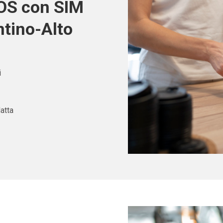
POS con SIM
tino-Alto
i
atta