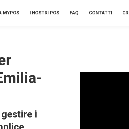
A MYPOS
I NOSTRI POS
FAQ
CONTATTI
CR
er
Emilia-
gestire i
plice,