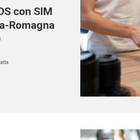
POS con SIM
lia-Romagna
i
atta