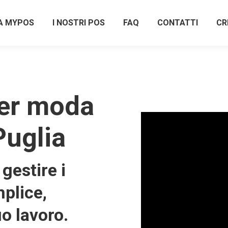
A MYPOS
I NOSTRI POS
FAQ
CONTATTI
CR
er moda
Puglia
gestire i
plice,
uo lavoro.