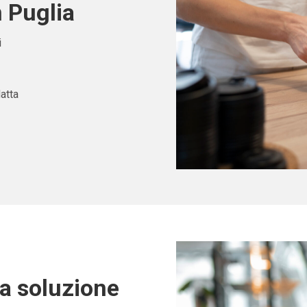
 Puglia
i
atta
ta soluzione