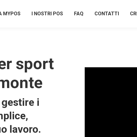
A MYPOS
I NOSTRI POS
FAQ
CONTATTI
CR
r sport
emonte
gestire i
plice,
uo lavoro.