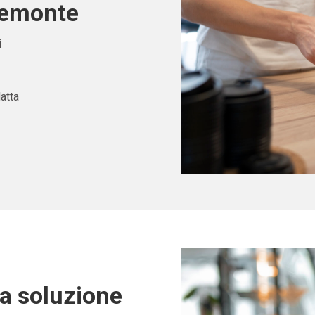
Piemonte
i
atta
ta soluzione