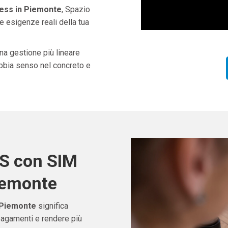
ness in Piemonte
, Spazio
e esigenze reali della tua
una gestione più lineare
abbia senso nel concreto e
OS con SIM
Piemonte
 Piemonte
significa
pagamenti e rendere più