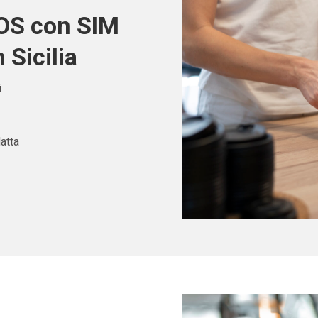
POS con SIM
 Sicilia
i
atta