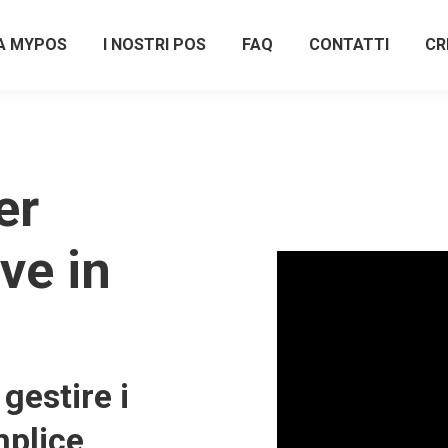
A MYPOS
I NOSTRI POS
FAQ
CONTATTI
CR
er
ive in
gestire i
plice,