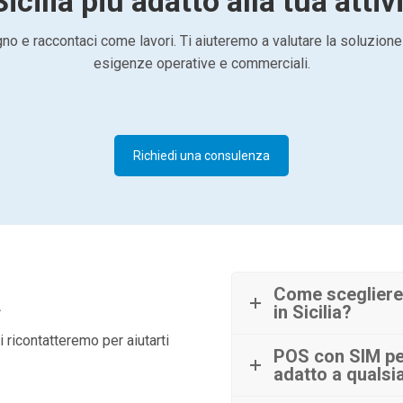
Sicilia più adatto alla tua attiv
o e raccontaci come lavori. Ti aiuteremo a valutare la soluzione
esigenze operative e commerciali.
Richiedi una consulenza
à
Come scegliere 
in Sicilia?
 ricontatteremo per aiutarti
POS con SIM per 
adatto a qualsia