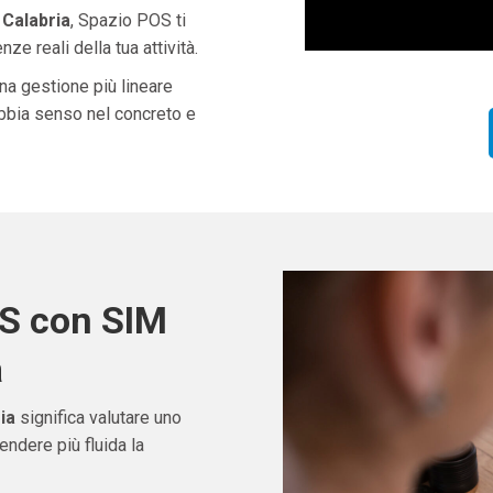
 Calabria
, Spazio POS ti
ze reali della tua attività.
una gestione più lineare
abbia senso nel concreto e
OS con SIM
a
ia
significa valutare uno
ndere più fluida la