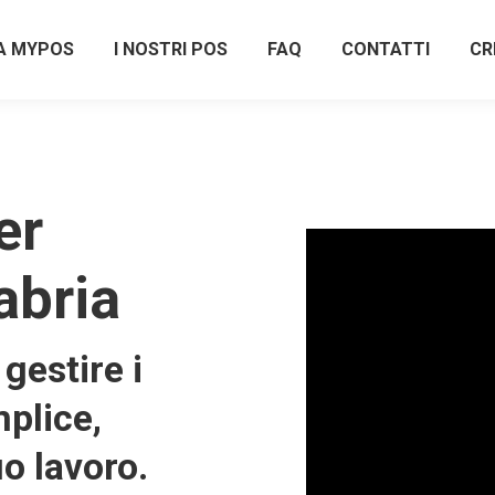
A MYPOS
I NOSTRI POS
FAQ
CONTATTI
CR
er
abria
gestire i
plice,
uo lavoro.