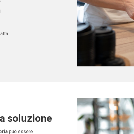
i
atta
ta soluzione
bria
può essere