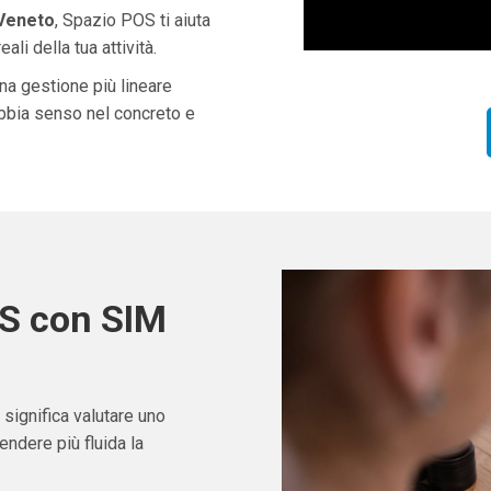
 Veneto
, Spazio POS ti aiuta
li della tua attività.
una gestione più lineare
abbia senso nel concreto e
OS con SIM
significa valutare uno
ndere più fluida la