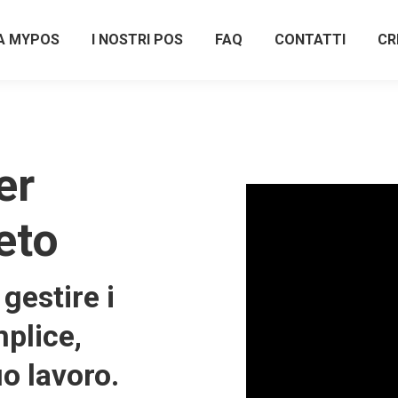
A MYPOS
I NOSTRI POS
FAQ
CONTATTI
CR
er
eto
gestire i
plice,
uo lavoro.