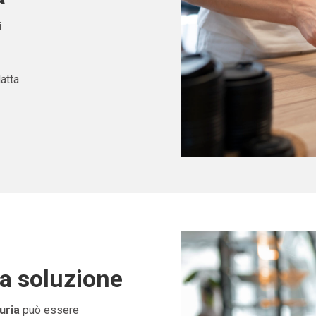
i
atta
ta soluzione
uria
può essere