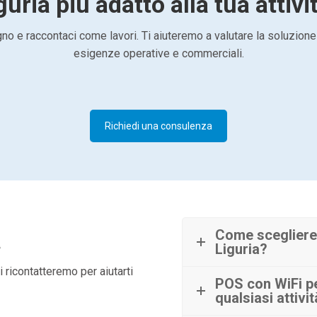
guria più adatto alla tua attivi
o e raccontaci come lavori. Ti aiuteremo a valutare la soluzione
esigenze operative e commerciali.
Richiedi una consulenza
à
Come scegliere 
Liguria?
 ricontatteremo per aiutarti
POS con WiFi per
qualsiasi attivi