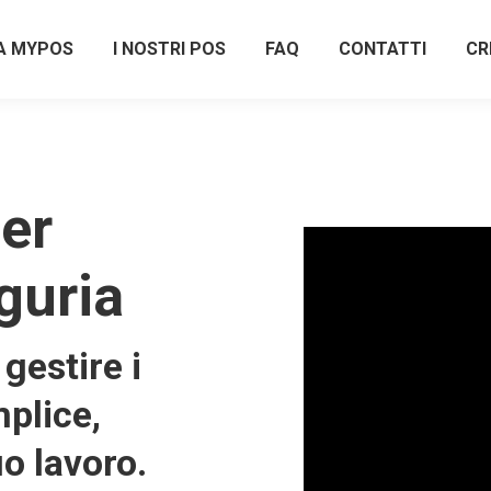
A MYPOS
I NOSTRI POS
FAQ
CONTATTI
CR
er
iguria
gestire i
plice,
uo lavoro.