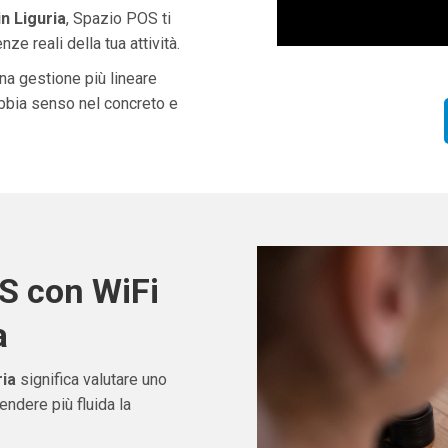
n Liguria
, Spazio POS ti
ze reali della tua attività.
una gestione più lineare
abbia senso nel concreto e
S con WiFi
a
ria
significa valutare uno
ndere più fluida la