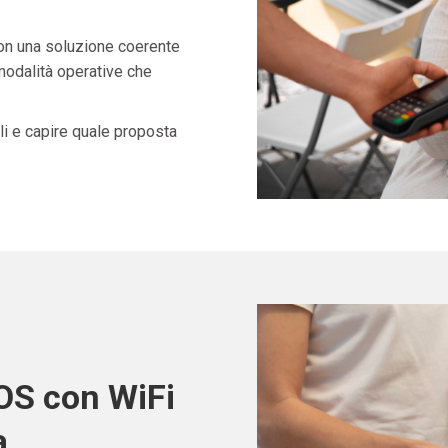
con una soluzione coerente
 modalità operative che
i e capire quale proposta
POS con WiFi
a