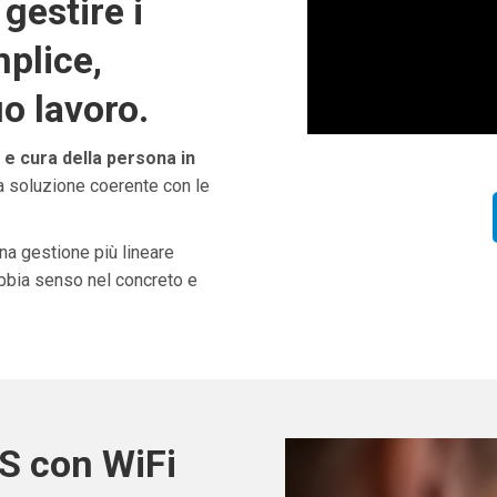
gestire i
plice,
uo lavoro.
e cura della persona in
na soluzione coerente con le
una gestione più lineare
abbia senso nel concreto e
S con WiFi