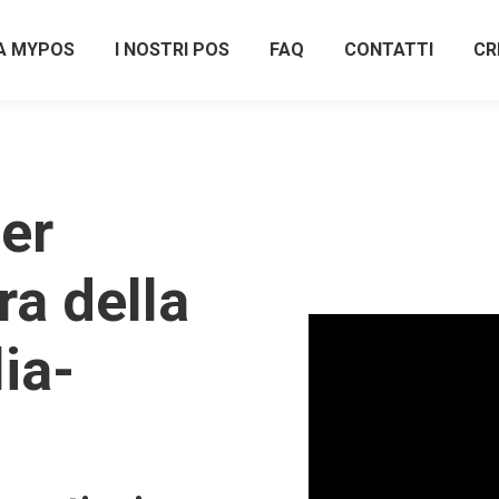
A MYPOS
I NOSTRI POS
FAQ
CONTATTI
CR
er
ra della
ia-