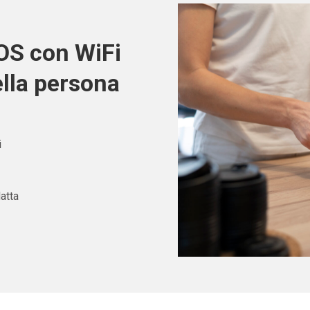
POS con WiFi
ella persona
i
atta