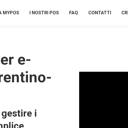
A MYPOS
I NOSTRI POS
FAQ
CONTATTI
CR
er e-
rentino-
gestire i
plice,