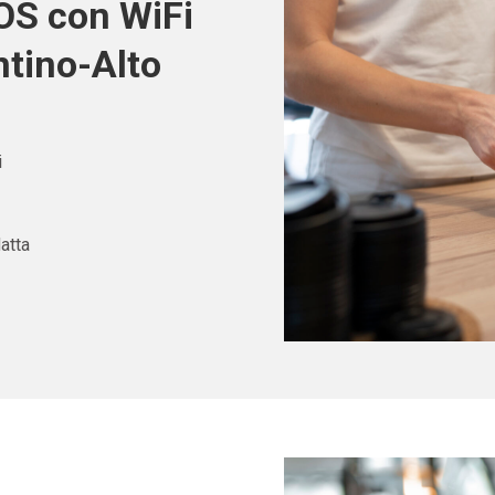
POS con WiFi
tino-Alto
i
atta