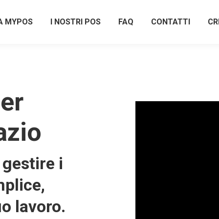
A MYPOS
I NOSTRI POS
FAQ
CONTATTI
CR
er
azio
gestire i
plice,
uo lavoro.