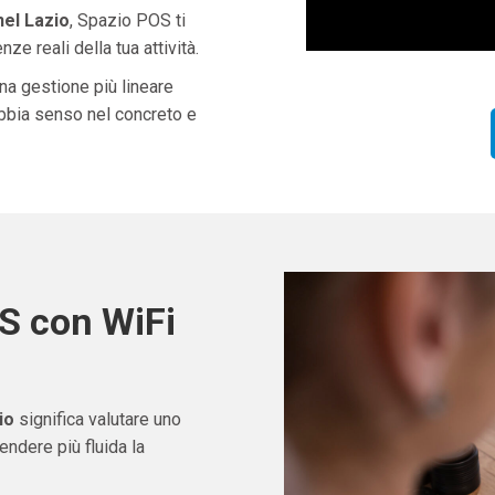
nel Lazio
, Spazio POS ti
ze reali della tua attività.
una gestione più lineare
abbia senso nel concreto e
S con WiFi
io
significa valutare uno
ndere più fluida la