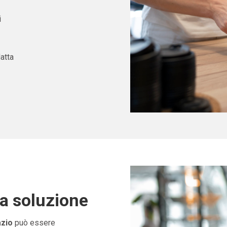
i
atta
ta soluzione
azio
può essere