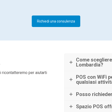
Richiedi una consulenza
à
Come scegliere
Lombardia?
 ricontatteremo per aiutarti
POS con WiFi pe
qualsiasi attivi
Posso richiede
Spazio POS offr