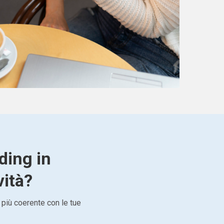
ding in
vità?
 più coerente con le tue