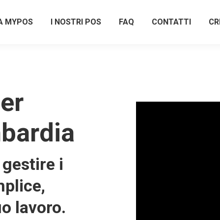
A MYPOS
I NOSTRI POS
FAQ
CONTATTI
CR
er
bardia
gestire i
plice,
uo lavoro.