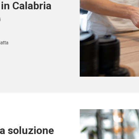
in Calabria
i
atta
ta soluzione