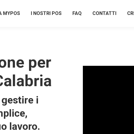
A MYPOS
I NOSTRI POS
FAQ
CONTATTI
CR
one per
Calabria
gestire i
plice,
uo lavoro.