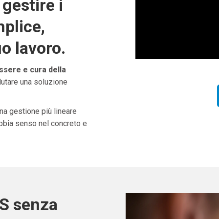
gestire i
plice,
uo lavoro.
sere e cura della
alutare una soluzione
una gestione più lineare
abbia senso nel concreto e
OS senza