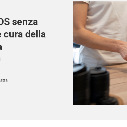
POS senza
 cura della
a
i
atta