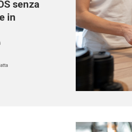
POS senza
e in
i
atta