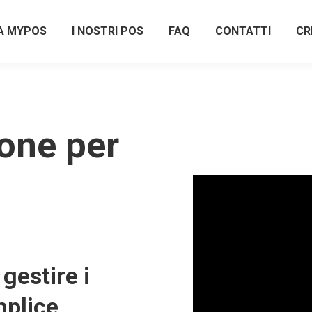
A MYPOS
I NOSTRI POS
FAQ
CONTATTI
CR
one per
gestire i
plice,