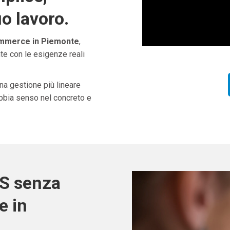
uo lavoro.
mmerce in Piemonte
,
te con le esigenze reali
una gestione più lineare
abbia senso nel concreto e
OS senza
e in