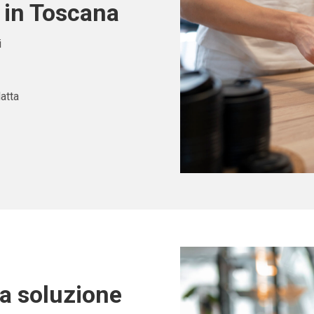
 in Toscana
i
atta
ta soluzione