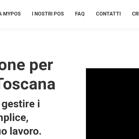
A MYPOS
I NOSTRI POS
FAQ
CONTATTI
CR
one per
Toscana
gestire i
plice,
uo lavoro.